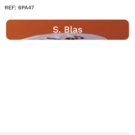
REF:
6PA47
S. Blas