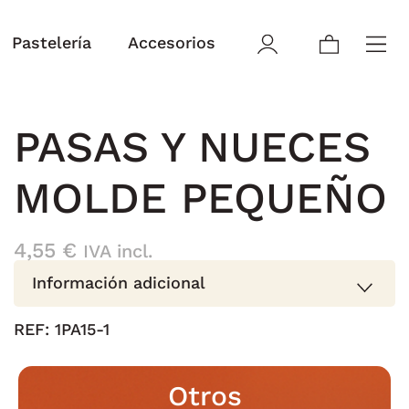
Pastelería
Accesorios
PASAS Y NUECES
MOLDE PEQUEÑO
4,55
€
IVA incl.
Información adicional
REF:
1PA15-1
Otros